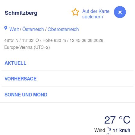
Hamburg
Schmitzberg
Szczecin
Bydgosz
emen
Welt
/
Österreich
/
Oberösterreich
Berlin
Poznań
Hannover
48°5' N / 13°33' O / Höhe 630 m / 12:45 06.08.2026,
Europe/Vienna (UTC+2)
Zielona Góra
DEUTSCHLAND
Leipzig
Kassel
AKTUELL
Wrocław
Dresden
VORHERSAGE
t am Main
Praha
SONNE UND MOND
TSCHECHIEN
Nürnberg
Brno
27 °C
Stuttgart
S
Linz
Wien
München
Wind
11 km/h
Schmitzberg