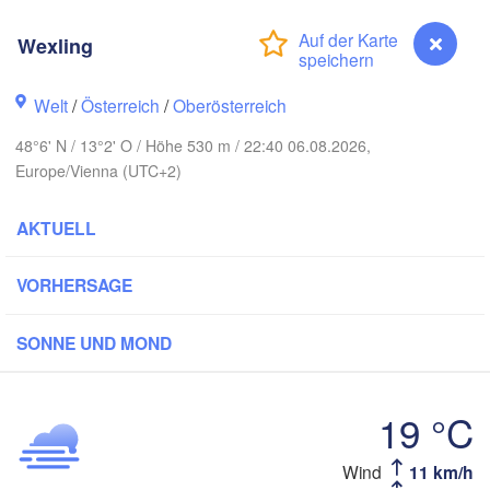
Hamburg
Wexling
Szczecin
Bydg
Bremen
Welt
/
Österreich
/
Oberösterreich
Berlin
Poznań
Hannover
48°6' N / 13°2' O / Höhe 530 m / 22:40 06.08.2026,
Europe/Vienna (UTC+2)
Zielona Góra
DEUTSCHLAND
Leipzig
AKTUELL
Kassel
Wrocław
Dresden
VORHERSAGE
kfurt am Main
Praha
SONNE UND MOND
TSCHECHIEN
Nürnberg
Brno
19 °C
Stuttgart
Linz
Wien
München
Wexling
Wind
11 km/h