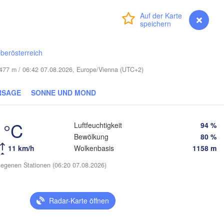
(Smolensk)
Vilnius
Anmelden
Premium
myVentusky
Vorhersage
Мінск

Магілёў

(Minsk)
(Mahilioŭ)
Гродна

Hrodna)
berösterreich
BELARUS
Бабруйск

Баранавічы

(Babrujsk)
(Baranavičy)
e 477 m / 06:42 07.08.2026, Europe/Vienna (UTC+2)
Салігорск

(Salihorsk)
Гомель

RSAGE
SONNE UND MOND
(Homieĺ)
Пінск

рэст

Мазыр

(Pinsk)
Brest)
(Mazyr)
Чернігів

 °C
Luftfeuchtigkeit
94 %
(Chernihiv)
Bewölkung
80 %
11 km/h
Wolkenbasis
1158 m
Рівне

Київ

(Rivne)
egenen Stationen (06:20 07.08.2026)
Житомир

(Kyiv)
(Zhytomyr)
Львів

(Lviv)
Черкаси

Хмельницький

Radar-Karte öffnen
Вінниця

(Cherkasy)
(Khmelnytskyi)
Крем
(Vinnytsia)
Івано-Франківськ

(Krem
(Ivano-Frankivsk)