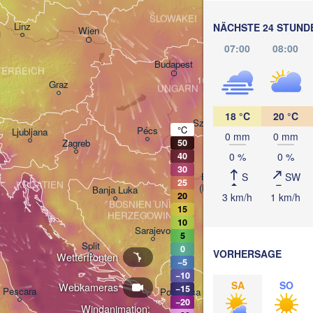
Košice
SLOWAKEI
Linz
NÄCHSTE 24 STUND
Wien
g
07:00
08:00
T
Debrecen
Budapest
TERREICH
Graz
UNGARN
Cluj
18 °C
20 °C
Szeged
°C
Pécs
Ljubljana
0 mm
0 mm
Zagreb
50
0 %
0 %
40
30
S
SW
Београд

25
KROATIEN
(Beograd)
Banja Luka
20
3 km/h
1 km/h
BOSNIEN UND 

15
HERZEGOWINA
SERBIEN
10
Sarajevo
5
Ниш

Split
0
VORHERSAGE
(Niš)
Wetterfronten
−5
Софи
−10
(Sof
SA
SO
Webkameras
−15
Pescara
Podgorica
Скопје

−20
Windanimation:
(Skopje)