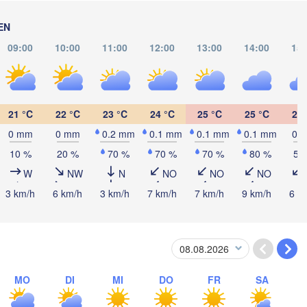
Кропивницький

UKRAINE
Чернівці

(Kropyvnytskyi)
(Chernivtsi)
EN
Крив
(Kryv
09:00
10:00
11:00
12:00
13:00
14:00
15:
REPUBLIK 

Миколаїв

MOLDAU
Chișinău
(Mykolaiv)
-Napoca
Одеса

(Odesa)
21 °C
22 °C
23 °C
24 °C
25 °C
25 °C
25 
0 mm
0 mm
0.2 mm
0.1 mm
0.1 mm
0.1 mm
0 
Sibiu
Brașov
RUMÄNIEN
10 %
20 %
70 %
70 %
70 %
80 %
50
Galați
W
NW
N
NO
NO
NO
Сева
3 km/h
6 km/h
3 km/h
7 km/h
7 km/h
9 km/h
6 k
(Sev
București
Craiova
Constanța
Плевен

Варна

(Pleven)
(Varna)
я

ia)
BULGARIEN
MO
DI
MI
DO
FR
SA
Пловдив

(Plovdiv)