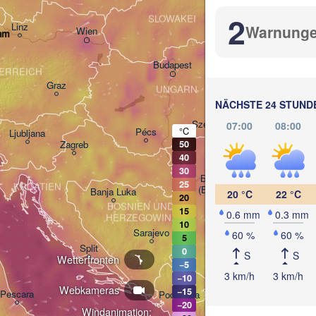
Košice
2
SLOWAKEI
Linz
Warnung
Wien
am
Debrecen
Budapest
ERREICH
Graz
UNGARN
Cluj-
NÄCHSTE 24 STUND
Szeged
07:00
08:00
°C
Pécs
Ljubljana
Zagreb
50
40
30
Београд

25
KROATIEN
(Beograd)
Banja Luka
20 °C
22 °C
20
BOSNIEN UND 

15
C
0.6 mm
0.3 mm
HERZEGOWINA
SERBIEN
10
Sarajevo
60 %
60 %
5
Ниш

Split
0
S
S
(Niš)
Wetterfronten
−5
Софи
3 km/h
3 km/h
−10
(Sofi
Webkameras
−15
Pescara
Podgorica
Скопје

−20
Windanimation:
(Skopje)