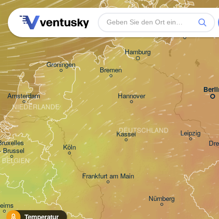
Rostock
Hamburg
Groningen
Bremen
Berli
Amsterdam
Hannover
NIEDERLANDE
DEUTSCHLAND
Leipzig
Kassel
Bruxelles 

Dre
Köln
- Brussel
BELGIEN
Frankfurt am Main
Nürnberg
eims
Temperatur