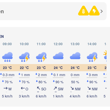
Кропивницький

UKRAINE
Чернівці

(Kropyvnytskyi)
(Chernivtsi)
en
Криви
(Kryv
H
REPUBLIK 

Миколаїв

MOLDAU
Chișinău
(Mykolaiv)
Napoca
Одеса

EN
(Odesa)
09:00
10:00
11:00
12:00
13:00
14:00
15:
Sibiu
Brașov
RUMÄNIEN
Galați
Севас
23 °C
22 °C
23 °C
24 °C
24 °C
23 °C
23 
(Sev
București
raiova
0.3 mm
1 mm
2 mm
0.1 mm
0 mm
3 mm
1
Constanța
70 %
70 %
80 %
90 %
50 %
90 %
9
Плевен

Варна

(Pleven)
W
O
SO
SW
NW
NW
(Varna)
я

5 km/h
3 km/h
6 km/h
1 km/h
4 km/h
6 km/h
5 k
a)
BULGARIEN
Пловдив

(Plovdiv)