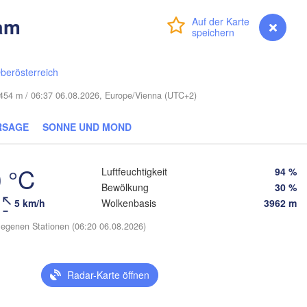
(Smolensk)
Vilnius
am
Anmelden
Premium
myVentusky
Vorhersage
Мінск

Магілёў

(Minsk)
(Mahilioŭ)
родна

Hrodna)
berösterreich
BELARUS
Бабруйск

Баранавічы

(Babrujsk)
(Baranavičy)
e 454 m / 06:37 06.08.2026, Europe/Vienna (UTC+2)
Салігорск

(Salihorsk)
Гомель

RSAGE
SONNE UND MOND
(Homieĺ)
Пінск

эст

Мазыр

(Pinsk)
rest)
(Mazyr)
Чернігів

 °C
Luftfeuchtigkeit
94 %
(Chernihiv)
Bewölkung
30 %
5 km/h
Wolkenbasis
3962 m
Рівне

Київ

(Rivne)
egenen Stationen (06:20 06.08.2026)
Житомир

(Kyiv)
(Zhytomyr)
Львів

(Lviv)
Черкаси

Хмельницький

Radar-Karte öffnen
Вінниця

(Cherkasy)
(Khmelnytskyi)
Креме
(Vinnytsia)
Івано-Франківськ

(Krem
(Ivano-Frankivsk)