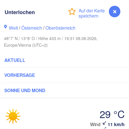
Rostock
H
Unterlochen
Hamburg
Szczecin
Bydg
Bremen
Welt
/
Österreich
/
Oberösterreich
Berlin
Poznań
Hannover
48°7' N / 13°8' O / Höhe 433 m / 19:31 08.08.2026,
Europe/Vienna (UTC+2)
Zielona Góra
DEUTSCHLAND
AKTUELL
Leipzig
Kassel
Wrocław
Dresden
VORHERSAGE
furt am Main
Praha
SONNE UND MOND
TSCHECHIEN
Nürnberg
Brno
29 °C
Stuttgart
Linz
Wien
Wind
11 km/h
Unterlochen
München