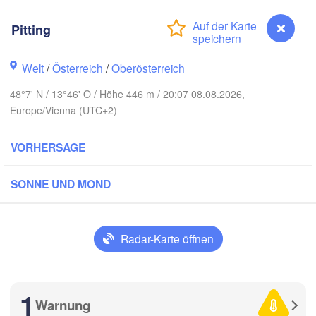
Rostock
H
Pitting
Hamburg
Szczecin
Bydgoszc
men
Welt
/
Österreich
/
Oberösterreich
Berlin
Poznań
Hannover
48°7' N / 13°46' O / Höhe 446 m / 20:07 08.08.2026,
Europe/Vienna (UTC+2)
Zielona Góra
DEUTSCHLAND
VORHERSAGE
Leipzig
Kassel
Wrocław
Dresden
SONNE UND MOND
 am Main
Praha
TSCHECHIEN
Radar-Karte öffnen
Nürnberg
Brno
uttgart
SL
1
Wien
Warnung
Pitting
München