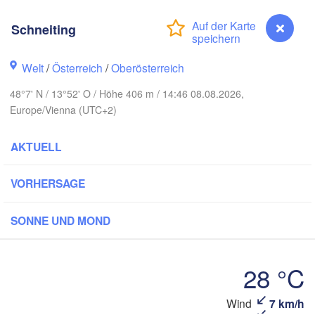
Rostock
Schneiting
Hamburg
Szczecin
Bydgoszc
men
Welt
/
Österreich
/
Oberösterreich
Berlin
Poznań
Hannover
48°7' N / 13°52' O / Höhe 406 m / 14:46 08.08.2026,
Europe/Vienna (UTC+2)
Zielona Góra
DEUTSCHLAND
AKTUELL
Leipzig
Kassel
Wrocław
Dresden
VORHERSAGE
am Main
Praha
SONNE UND MOND
TSCHECHIEN
Nürnberg
Brno
28 °C
uttgart
SL
Wien
Wind
7 km/h
Schneiting
München