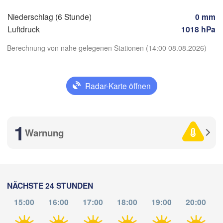
Salzburg
Bu
Niederschlag (6 Stunde)
0 mm
h
ÖSTERREICH
Graz
Luftdruck
1018 hPa
U
Berechnung von nahe gelegenen Stationen (14:00 08.08.2026)
Pécs
Ljubljana
Zagreb
ilano
Verona
Venezia
App herunterladen
Radar-Karte öffnen
KROATIEN
Banja Luka
Temperatur
Bologna
BOSNIEN UN
ova
HERZEGOW
1
Warnung
Saraje
Split
2 m über dem Boden
Perugia
Mi
Do
Fr
Sa
So
Mo
Di
ITALIEN
Pescara
P
05. Aug
06. Aug
07. Aug
08. Aug
09. Aug
10. Aug
11. Aug
NÄCHSTE 24 STUNDEN
Roma
15:00
16:00
17:00
18:00
19:00
20:00
10
11
12
13
14
15
16
Foggia
:00
:00
:00
:00
:00
:00
:00