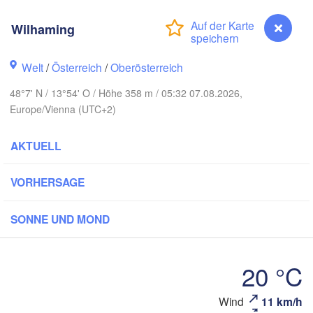
Rostock
Wilhaming
Hamburg
Szczecin
Bydgoszcz
en
Welt
/
Österreich
/
Oberösterreich
Berlin
Poznań
Hannover
48°7' N / 13°54' O / Höhe 358 m / 05:32 07.08.2026,
Europe/Vienna (UTC+2)
Zielona Góra
DEUTSCHLAND
AKTUELL
Leipzig
Kassel
Wrocław
Dresden
VORHERSAGE
am Main
Praha
SONNE UND MOND
TSCHECHIEN
Nürnberg
Brno
20 °C
ttgart
SLO
Wien
Wind
11 km/h
Wilhaming
München