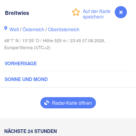
Rostock
Breitwies
Hamburg
Szczecin
Bydgos
remen
Welt
/
Österreich
/
Oberösterreich
Berlin
Poznań
Hannover
48°7' N / 13°25' O / Höhe 525 m / 23:45 07.08.2026,
Europe/Vienna (UTC+2)
H
Zielona Góra
VORHERSAGE
Leipzig
Kassel
Wrocław
Dresden
SONNE UND MOND
rt am Main
Praha
TSCHECHIEN
Radar-Karte öffnen
Nürnberg
Brno
Stuttgart
Linz
Wien
NÄCHSTE 24 STUNDEN
Breitwies
München