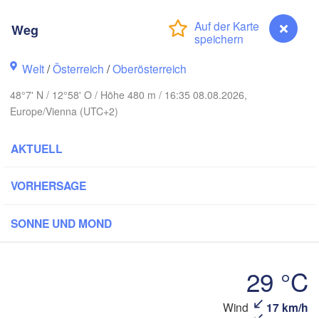
Rostock
Weg
Hamburg
Szczecin
Bydg
Bremen
Welt
/
Österreich
/
Oberösterreich
Berlin
Poznań
Hannover
48°7' N / 12°58' O / Höhe 480 m / 16:35 08.08.2026,
Europe/Vienna (UTC+2)
Zielona Góra
DEUTSCHLAND
AKTUELL
Leipzig
Kassel
Wrocław
Dresden
VORHERSAGE
kfurt am Main
Praha
SONNE UND MOND
TSCHECHIEN
Nürnberg
Brno
29 °C
Stuttgart
Linz
Wien
Wind
17 km/h
Weg
München