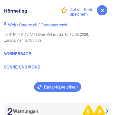
Rostock
Hörmeting
Hamburg
Szczecin
Bydgoszc
men
Welt
/
Österreich
/
Oberösterreich
Berlin
Poznań
Hannover
48°8' N / 13°43' O / Höhe 454 m / 22:10 10.08.2026,
Europe/Vienna (UTC+2)
Zielona Góra
DEUTSCHLAND
VORHERSAGE
Leipzig
Kassel
Wrocław
Dresden
SONNE UND MOND
 am Main
Praha
TSCHECHIEN
Radar-Karte öffnen
Nürnberg
Brno
tuttgart
SL
2
Wien
Warnungen
Hörmeting
München