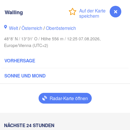
Rostock
Walling
Hamburg
Szczecin
Bydgos
remen
Welt
/
Österreich
/
Oberösterreich
Berlin
Poznań
Hannover
48°8' N / 13°31' O / Höhe 556 m / 12:25 07.08.2026,
Europe/Vienna (UTC+2)
Zielona Góra
DEUTSCHLAND
VORHERSAGE
Leipzig
Kassel
Wrocław
Dresden
SONNE UND MOND
rt am Main
Praha
TSCHECHIEN
Radar-Karte öffnen
Nürnberg
Brno
Stuttgart
S
Wien
Walling
NÄCHSTE 24 STUNDEN
München