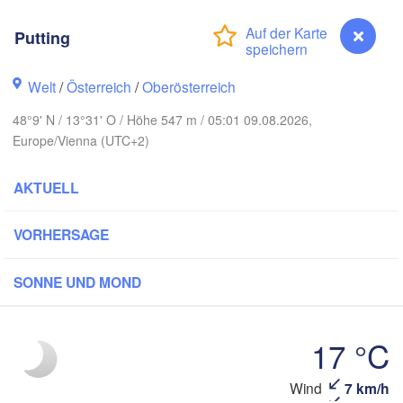
Rostock
Putting
Hamburg
Szczecin
Bydgos
remen
Welt
/
Österreich
/
Oberösterreich
Berlin
Poznań
Hannover
48°9' N / 13°31' O / Höhe 547 m / 05:01 09.08.2026,
Europe/Vienna (UTC+2)
Zielona Góra
DEUTSCHLAND
AKTUELL
Leipzig
Kassel
Wrocław
Dresden
VORHERSAGE
rt am Main
Praha
SONNE UND MOND
TSCHECHIEN
Nürnberg
Brno
17 °C
Stuttgart
S
Wien
Wind
7 km/h
Putting
München