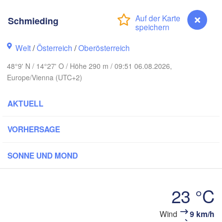
Rostock
Schmieding
amburg
Szczecin
Bydgoszcz
Welt
/
Österreich
/
Oberösterreich
Berlin
Poznań
nnover
48°9' N / 14°27' O / Höhe 290 m / 09:51 06.08.2026,
Europe/Vienna (UTC+2)
Zielona Góra
Ł
POL
UTSCHLAND
AKTUELL
Leipzig
sel
Wrocław
Dresden
VORHERSAGE
ain
Praha
SONNE UND MOND
TSCHECHIEN
Nürnberg
Brno
23 °C
rt
SLOWA
Wien
Wind
9 km/h
Schmieding
München