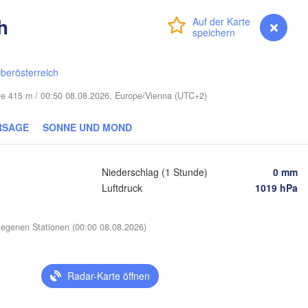
(Smolensk)
Vilnius
h
Anmelden
Premium
myVentusky
Vorhersage
Мінск

Магілёў

(Minsk)
(Mahilioŭ)


)
berösterreich
Б
BELARUS
Бабруйск

Баранавічы

(B
öhe 415 m / 00:50 08.08.2026, Europe/Vienna (UTC+2)
(Babrujsk)
(Baranavičy)
Салігорск

(Salihorsk)
Гомель

RSAGE
SONNE UND MOND
(Homieĺ)
Пінск

Мазыр

(Pinsk)
(Mazyr)
Чернігів

Niederschlag (1 Stunde)
0 mm
(Chernihiv)
Luftdruck
1019 hPa
Рівне

Київ

(Rivne)
egenen Stationen (00:00 08.08.2026)
Житомир

(Kyiv)
(Zhytomyr)


v)
Черкаси

Хмельницький

Radar-Karte öffnen
Вінниця

(Cherkasy)
(Khmelnytskyi)
Кременчук
(Vinnytsia)
-Франківськ

(Kremenchu
no-Frankivsk)