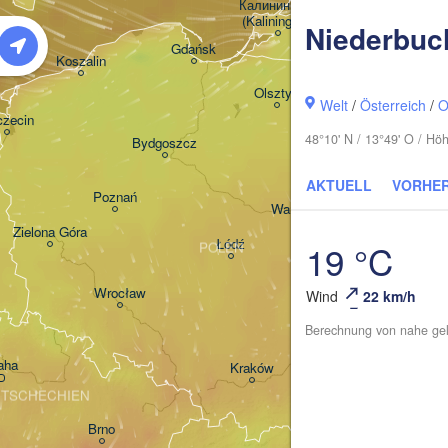
Калининград

(Kaliningrad)
Niederbuc
Gdańsk
Koszalin
Гродна
Olsztyn
(Hrodna
Welt
/
Österreich
/
O
czecin
48°10' N / 13°49' O / H
Bydgoszcz
AKTUELL
VORHE
Poznań
Брэст

Warszawa
(Brest)
Zielona Góra
Łódź
19 °C
POLEN
Lublin
Wrocław
Wind
22 km/h
Berechnung von nahe gel
aha
Львів
Kraków
Rzeszów
(Lvi
TSCHECHIEN
Brno
Івано
(Iva