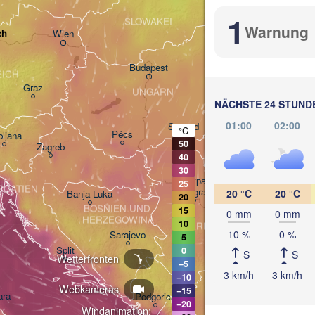
Košice
1
SLOWAKEI
Warnung
ch
Wien
Debrecen
Budapest
EICH
Graz
UNGARN
Cluj-Napoc
NÄCHSTE 24 STUND
01:00
02:00
Szeged
°C
Pécs
bljana
50
Zagreb
Sib
40
30
Београд

25
ROATIEN
(Beograd)
20 °C
20 °C
Banja Luka
20
BOSNIEN UND 

15
0 mm
0 mm
Craiov
HERZEGOWINA
10
SERBIEN
10 %
0 %
Sarajevo
5
Ниш

Split
0
S
S
(
Wetterfronten
(Niš)
−5
София

3 km/h
3 km/h
−10
(Sofia)
Webkameras
−15
ara
Podgorica
−20
Скопје

Windanimation: