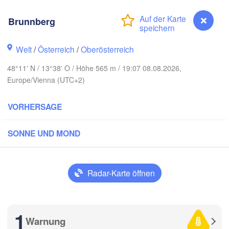
Rostock
Brunnberg
Hamburg
Szczecin
Bydgosz
emen
Welt
/
Österreich
/
Oberösterreich
Berlin
Poznań
48°11' N / 13°38' O / Höhe 565 m / 19:07 08.08.2026,
Hannover
Europe/Vienna (UTC+2)
Zielona Góra
VORHERSAGE
DEUTSCHLAND
Leipzig
Kassel
Wrocław
Dresden
SONNE UND MOND
t am Main
Praha
TSCHECHIEN
Radar-Karte öffnen
Nürnberg
Brno
Stuttgart
1
S
Warnung
Brunnberg
Wien
München