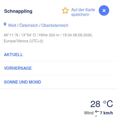
Rostock
H
Schnappling
Hamburg
Szczecin
Bydgoszcz
en
Welt
/
Österreich
/
Oberösterreich
Berlin
Poznań
48°11' N / 13°54' O / Höhe 324 m / 19:34 08.08.2026,
Hannover
Europe/Vienna (UTC+2)
Zielona Góra
AKTUELL
DEUTSCHLAND
Leipzig
Kassel
Wrocław
Dresden
VORHERSAGE
am Main
Praha
SONNE UND MOND
TSCHECHIEN
Nürnberg
Brno
28 °C
ttgart
SLO
Wind
7 km/h
Schnappling
Wien
München