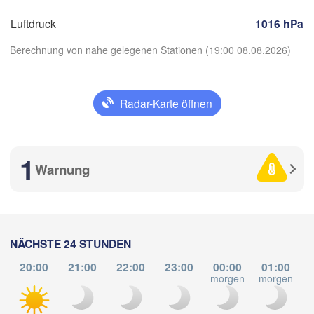
Salzburg
Luftdruck
1016 hPa
Bu
ÖSTERREICH
Graz
U
Berechnung von nahe gelegenen Stationen (19:00 08.08.2026)
Pécs
Ljubljana
Zagreb
Radar-Karte öffnen
ilano
Verona
Venezia
App herunterladen
KROATIEN
Banja Luka
1
Temperatur
Bologna
BOSNIEN UN
ova
Warnung
HERZEGOW
Saraje
2 m über dem Boden
Split
Perugia
Mi
Do
Fr
Sa
So
Mo
Di
ITALIEN
NÄCHSTE 24 STUNDEN
Pescara
P
05. Aug
06. Aug
07. Aug
08. Aug
09. Aug
10. Aug
11. Aug
20:00
21:00
22:00
23:00
00:00
01:00
Roma
morgen
morgen
m
15
16
17
18
19
20
21
Foggia
:00
:00
:00
:00
:00
:00
:00