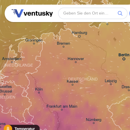
Rostock
Hamburg
Groningen
Bremen
Berlin
Amsterdam
Hannover
NIEDERLANDE
DEUTSCHLAND
Leipzig
Kassel
uxelles 

Dres
Köln
 Brussel
BELGIEN
Frankfurt am Main
Nürnberg
ims
Temperatur