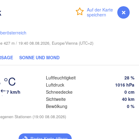
Смоленск

(Smolensk)
Vilnius
k
Anmelden
Premium
myVentusky
Vorhersage
Мінск

Магілёў

(Minsk)
(Mahilioŭ)
одна

odna)
berösterreich
BELARUS
Бабруйск

Баранавічы

öhe 427 m / 19:40 08.08.2026, Europe/Vienna (UTC+2)
(Babrujsk)
(Baranavičy)
Салігорск

(Salihorsk)
Гомель

RSAGE
SONNE UND MOND
(Homieĺ)
Пінск

ст

Мазыр

(Pinsk)
est)
(Mazyr)
 °C
Luftfeuchtigkeit
28 %
Чернігів

(Chernihiv)
Luftdruck
1016 hPa
7 km/h
Schneedecke
0 cm
Рівне

Sichtweite
40 km
Київ

(Rivne)
Житомир

(Kyiv)
Bewölkung
0 %
(Zhytomyr)
Львів

egenen Stationen (19:00 08.08.2026)
(Lviv)
Черкаси

Хмельницький

Вінниця

(Cherkasy)
(Khmelnytskyi)
Кремен
(Vinnytsia)
Івано-Франківськ

(Kreme
Radar-Karte öffnen