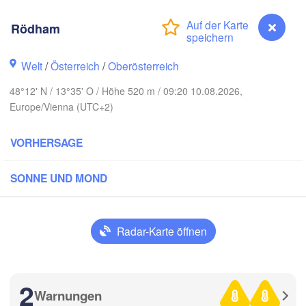
Rostock
Rödham
Hamburg
Szczecin
Bydgosz
emen
Welt
/
Österreich
/
Oberösterreich
Berlin
Poznań
48°12' N / 13°35' O / Höhe 520 m / 09:20 10.08.2026,
Hannover
Europe/Vienna (UTC+2)
Zielona Góra
VORHERSAGE
DEUTSCHLAND
Leipzig
Kassel
Wrocław
Dresden
SONNE UND MOND
t am Main
Praha
TSCHECHIEN
Radar-Karte öffnen
Nürnberg
Brno
Stuttgart
2
S
Warnungen
Rödham
Wien
München