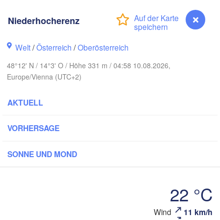
Rostock
Niederhocherenz
Hamburg
Szczecin
Bydgoszcz
en
Welt
/
Österreich
/
Oberösterreich
Berlin
48°12' N / 14°3' O / Höhe 331 m / 04:58 10.08.2026,
Poznań
Hannover
Europe/Vienna (UTC+2)
Zielona Góra
P
AKTUELL
DEUTSCHLAND
Leipzig
Kassel
Wrocław
Dresden
VORHERSAGE
m Main
Praha
SONNE UND MOND
TSCHECHIEN
Nürnberg
Brno
22 °C
tgart
SLO
Wind
11 km/h
Niederhocherenz
Wien
München