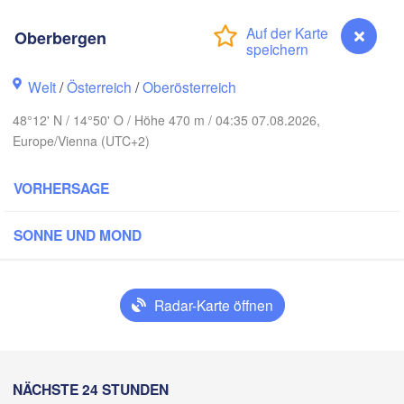
Rostock
Oberbergen
mburg
Szczecin
Bydgoszcz
Welt
/
Österreich
/
Oberösterreich
Berlin
48°12' N / 14°50' O / Höhe 470 m / 04:35 07.08.2026,
Poznań
ver
Europe/Vienna (UTC+2)
Zielona Góra
Łód
POLE
VORHERSAGE
TSCHLAND
Leipzig
l
Wrocław
Dresden
SONNE UND MOND
n
Praha
Kr
TSCHECHIEN
Radar-Karte öffnen
Nürnberg
Brno
SLOWAKE
Oberbergen
NÄCHSTE 24 STUNDEN
Wien
München