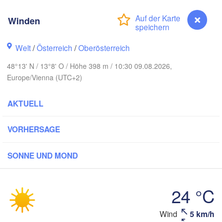
Rostock
Winden
Hamburg
Szczecin
Bydg
Bremen
Welt
/
Österreich
/
Oberösterreich
Berlin
48°13' N / 13°8' O / Höhe 398 m / 10:30 09.08.2026,
Poznań
Hannover
Europe/Vienna (UTC+2)
Zielona Góra
AKTUELL
DEUTSCHLAND
Leipzig
Kassel
Wrocław
Dresden
VORHERSAGE
furt am Main
Praha
SONNE UND MOND
TSCHECHIEN
Nürnberg
Brno
24 °C
Stuttgart
Linz
Wind
5 km/h
Winden
Wien
München