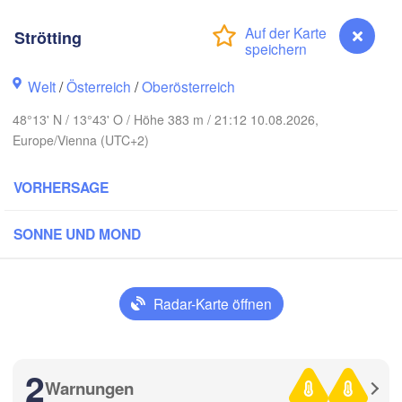
Rostock
Strötting
Hamburg
Szczecin
Bydgoszc
men
Welt
/
Österreich
/
Oberösterreich
Berlin
48°13' N / 13°43' O / Höhe 383 m / 21:12 10.08.2026,
Poznań
Hannover
Europe/Vienna (UTC+2)
Zielona Góra
VORHERSAGE
DEUTSCHLAND
Leipzig
Kassel
Wrocław
Dresden
SONNE UND MOND
 am Main
Praha
TSCHECHIEN
Radar-Karte öffnen
Nürnberg
Brno
tuttgart
2
SL
Warnungen
Strötting
Wien
München