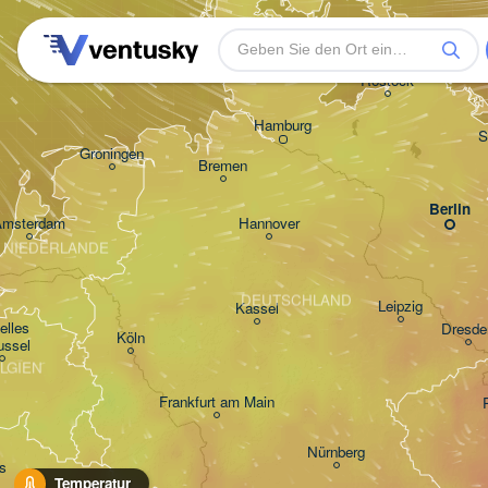
Rostock
Hamburg
S
Groningen
Bremen
Berlin
Amsterdam
Hannover
NIEDERLANDE
DEUTSCHLAND
Leipzig
Kassel
lles 

Dresde
Köln
ussel
LGIEN
Frankfurt am Main
Nürnberg
s
Temperatur