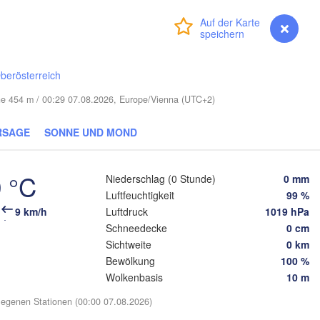
Смоленск

(Smolensk)
Vilnius
Anmelden
Premium
myVentusky
Vorhersage
Мінск

Магілёў

(Minsk)
(Mahilioŭ)
а

berösterreich
na)
BELARUS
Бабруйск

Баранавічы

öhe 454 m / 00:29 07.08.2026, Europe/Vienna (UTC+2)
(Babrujsk)
(Baranavičy)
Салігорск

(Salihorsk)
Гомель

RSAGE
SONNE UND MOND
(Homieĺ)
Пінск



Мазыр

(Pinsk)
)
(Mazyr)
 °C
Niederschlag (0 Stunde)
0 mm
Чернігів

(Chernihiv)
Luftfeuchtigkeit
99 %
9 km/h
Luftdruck
1019 hPa
Рівне

Schneedecke
0 cm
Київ

(Rivne)
Sichtweite
0 km
Житомир

(Kyiv)
(Zhytomyr)
Bewölkung
100 %
ів

Wolkenbasis
10 m
viv)
Черкаси

Хмельницький

Вінниця

(Cherkasy)
(Khmelnytskyi)
egenen Stationen (00:00 07.08.2026)
Кременчу
(Vinnytsia)
но-Франківськ

(Kremenc