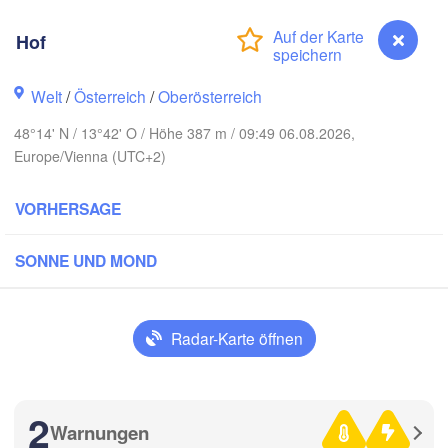
Koszalin
Rostock
Hof
Hamburg
Szczecin
Bydgoszc
men
Welt
/
Österreich
/
Oberösterreich
Berlin
48°14' N / 13°42' O / Höhe 387 m / 09:49 06.08.2026,
Poznań
Hannover
Europe/Vienna (UTC+2)
Zielona Góra
VORHERSAGE
DEUTSCHLAND
Leipzig
Kassel
Wrocław
Dresden
SONNE UND MOND
 am Main
Praha
TSCHECHIEN
Radar-Karte öffnen
Nürnberg
Brno
tuttgart
2
SL
Warnungen
Hof
Wien
München