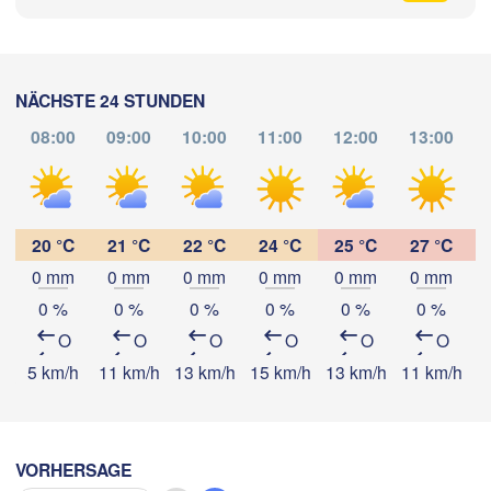
Salzburg
B
ch
ÖSTERREICH
Graz
IZ
NÄCHSTE 24 STUNDEN
08:00
09:00
10:00
11:00
12:00
13:00
Péc
Ljubljana
Zagreb
Milano
App herunterladen
Verona
Venezia
KROATIEN
Banja Luka
20 °C
21 °C
22 °C
24 °C
25 °C
27 °C
Temperatur
Bologna
BOSNIEN U
enova
0 mm
0 mm
0 mm
0 mm
0 mm
0 mm
HERZEGO
Saraj
0 %
0 %
0 %
0 %
0 %
0 %
2 m über dem Boden
Split
O
O
O
O
O
O
Perugia
Mi
Do
Fr
Sa
So
Mo
Di
5 km/h
11 km/h
13 km/h
15 km/h
13 km/h
11 km/h
8
ITALIEN
Pescara
05. Aug
06. Aug
07. Aug
08. Aug
09. Aug
10. Aug
11. Aug
Roma
03
04
05
06
07
08
09
:00
:00
:00
:00
:00
:00
:00
Foggia
VORHERSAGE