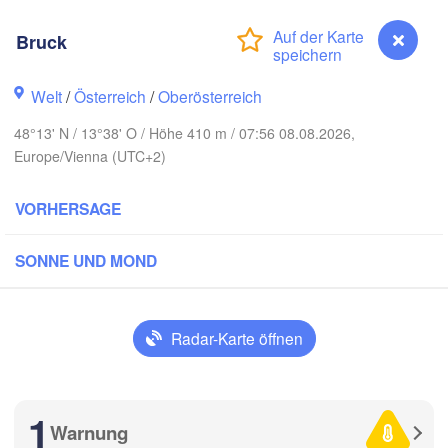
Rostock
Bruck
Hamburg
Szczecin
H
Bydgosz
emen
Welt
/
Österreich
/
Oberösterreich
Berlin
48°13' N / 13°38' O / Höhe 410 m / 07:56 08.08.2026,
Poznań
Hannover
Europe/Vienna (UTC+2)
Zielona Góra
VORHERSAGE
DEUTSCHLAND
Leipzig
Kassel
Wrocław
Dresden
SONNE UND MOND
t am Main
Praha
TSCHECHIEN
Radar-Karte öffnen
Nürnberg
Brno
tuttgart
1
S
Warnung
Bruck
Wien
München