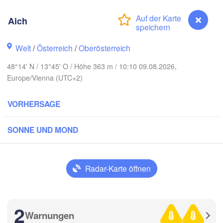
Koszalin
Rostock
Aich
Hamburg
Szczecin
Bydgoszc
men
Welt
/
Österreich
/
Oberösterreich
Berlin
48°14' N / 13°45' O / Höhe 363 m / 10:10 09.08.2026,
Poznań
Hannover
Europe/Vienna (UTC+2)
Zielona Góra
VORHERSAGE
DEUTSCHLAND
Leipzig
Kassel
Wrocław
Dresden
SONNE UND MOND
 am Main
Praha
TSCHECHIEN
Radar-Karte öffnen
Nürnberg
Brno
tuttgart
2
SL
Warnungen
Aich
Wien
München