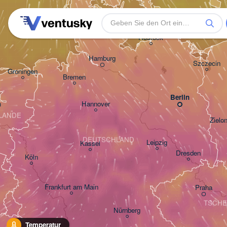
Rostock
Hamburg
Szczecin
Groningen
Bremen
Berlin
m
Hannover
LANDE
Zielo
DEUTSCHLAND
Leipzig
Kassel
Dresden
Köln
Frankfurt am Main
Praha
TSCHE
Nürnberg
Temperatur