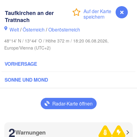
Koszalin
Rostock
Taufkirchen an der
Hamburg
Szczecin
Trattnach
Bydgoszc
men
Welt
/
Österreich
/
Oberösterreich
Berlin
48°14' N / 13°44' O / Höhe 372 m / 18:20 06.08.2026,
Poznań
Hannover
Europe/Vienna (UTC+2)
Zielona Góra
VORHERSAGE
DEUTSCHLAND
Leipzig
Kassel
Wrocław
Dresden
SONNE UND MOND
 am Main
Praha
TSCHECHIEN
Radar-Karte öffnen
Nürnberg
Brno
tuttgart
2
SL
Warnungen
Taufkirchen an der Trattnach
Wien
München