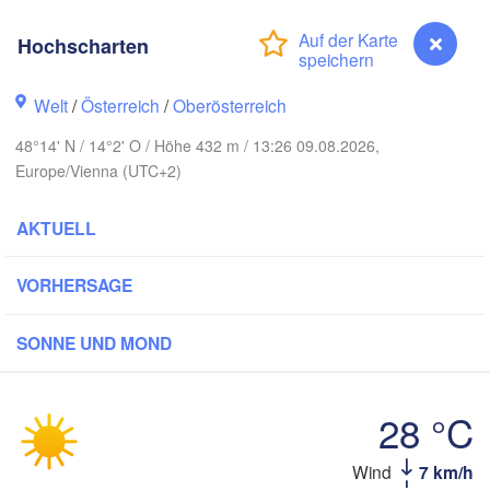
Koszalin
Rostock
Hochscharten
Hamburg
Szczecin
Bydgoszcz
en
Welt
/
Österreich
/
Oberösterreich
Berlin
48°14' N / 14°2' O / Höhe 432 m / 13:26 09.08.2026,
Poznań
Hannover
Europe/Vienna (UTC+2)
Zielona Góra
P
AKTUELL
DEUTSCHLAND
Leipzig
Kassel
Wrocław
Dresden
VORHERSAGE
m Main
Praha
SONNE UND MOND
TSCHECHIEN
Nürnberg
Brno
28 °C
tgart
SLO
Wind
7 km/h
Hochscharten
Wien
München