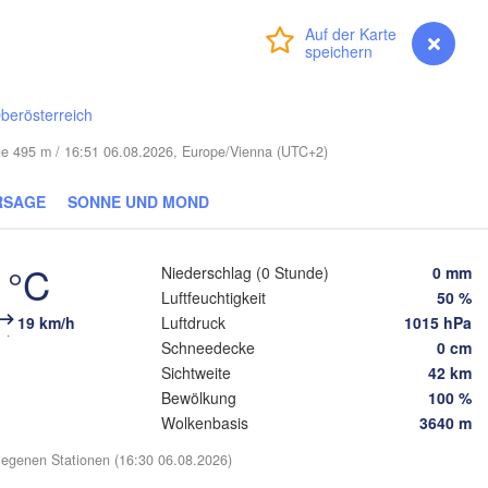
Смоленск

(Smolensk)
Vilnius
Anmelden
Premium
myVentusky
Vorhersage
Мінск

Магілёў

(Minsk)
(Mahilioŭ)
а

berösterreich
na)
BELARUS
Бабруйск

Баранавічы

öhe 495 m / 16:51 06.08.2026, Europe/Vienna (UTC+2)
(Babrujsk)
(Baranavičy)
Салігорск

(Salihorsk)
RSAGE
SONNE UND MOND
Гомель

T
(Homieĺ)


Мазыр

t)
(Mazyr)
 °C
Niederschlag (0 Stunde)
0 mm
Чернігів

(Chernihiv)
Luftfeuchtigkeit
50 %
19 km/h
Luftdruck
1015 hPa
Рівне

Schneedecke
0 cm
Київ

(Rivne)
Sichtweite
42 km
Житомир

(Kyiv)
(Zhytomyr)
Bewölkung
100 %
вів

Wolkenbasis
3640 m
viv)
Черкаси

Хмельницький

Вінниця

(Cherkasy)
(Khmelnytskyi)
egenen Stationen (16:30 06.08.2026)
Кременчу
(Vinnytsia)
но-Франківськ

(Kremenc