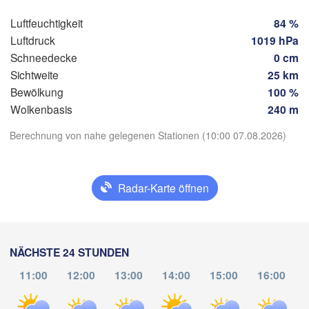
Salzburg
Luftfeuchtigkeit
84 %
rich
ÖSTERREICH
Luftdruck
1019 hPa
Graz
Schneedecke
0 cm
EIZ
Sichtweite
25 km
Pé
Bewölkung
100 %
Ljubljana
Zagreb
Wolkenbasis
240 m
Milano
App herunterladen
Verona
Venezia
Berechnung von nahe gelegenen Stationen (10:00 07.08.2026)
KROATIEN
Banja Luka
Temperatur
Bologna
BOSNIEN
Genova
HERZEG
Radar-Karte öffnen
Sar
2 m über dem Boden
Split
Perugia
Di
Mi
Do
Fr
Sa
So
Mo
ITALIEN
Pescara
04. Aug
05. Aug
06. Aug
07. Aug
08. Aug
09. Aug
10. Aug
NÄCHSTE 24 STUNDEN
Roma
11:00
12:00
13:00
14:00
15:00
16:00
06
07
08
09
10
11
12
:00
:00
:00
:00
:00
:00
:00
Foggia