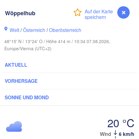
Koszalin
Rostock
Wöppelhub
Hamburg
Szczecin
Bydgos
remen
Welt
/
Österreich
/
Oberösterreich
Berlin
48°15' N / 13°24' O / Höhe 414 m / 10:34 07.08.2026,
Poznań
Hannover
Europe/Vienna (UTC+2)
Zielona Góra
AKTUELL
DEUTSCHLAND
Leipzig
Kassel
Wrocław
Dresden
VORHERSAGE
rt am Main
Praha
SONNE UND MOND
TSCHECHIEN
Nürnberg
Brno
20 °C
Stuttgart
Wind
6 km/h
Wöppelhub
Wien
München