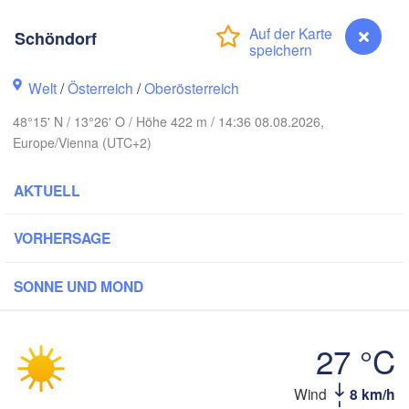
Koszalin
Rostock
Schöndorf
Hamburg
Szczecin
Bydgos
remen
Welt
/
Österreich
/
Oberösterreich
Berlin
48°15' N / 13°26' O / Höhe 422 m / 14:36 08.08.2026,
Poznań
Hannover
Europe/Vienna (UTC+2)
Zielona Góra
AKTUELL
DEUTSCHLAND
Leipzig
Kassel
Wrocław
Dresden
VORHERSAGE
rt am Main
Praha
SONNE UND MOND
TSCHECHIEN
Nürnberg
Brno
27 °C
Stuttgart
Schöndorf
Wind
8 km/h
Wien
München