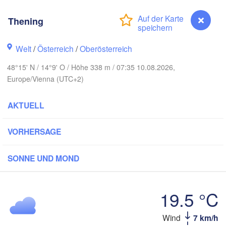
Koszalin
Rostock
Thening
Hamburg
Szczecin
Bydgoszcz
n
Welt
/
Österreich
/
Oberösterreich
Berlin
48°15' N / 14°9' O / Höhe 338 m / 07:35 10.08.2026,
Poznań
annover
Europe/Vienna (UTC+2)
Zielona Góra
P
AKTUELL
DEUTSCHLAND
Leipzig
assel
Wrocław
Dresden
VORHERSAGE
 Main
Praha
SONNE UND MOND
TSCHECHIEN
Nürnberg
Brno
19.5 °C
tgart
SLOW
Thening
Wind
7 km/h
Wien
München