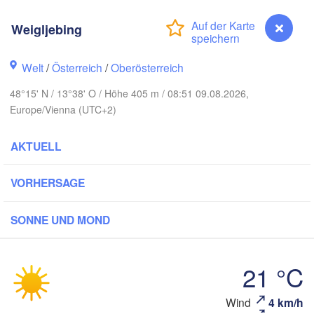
Koszalin
Rostock
Weigljebing
Hamburg
Szczecin
Bydgosz
emen
Welt
/
Österreich
/
Oberösterreich
Berlin
48°15' N / 13°38' O / Höhe 405 m / 08:51 09.08.2026,
Poznań
Hannover
Europe/Vienna (UTC+2)
Zielona Góra
AKTUELL
DEUTSCHLAND
Leipzig
Kassel
Wrocław
Dresden
VORHERSAGE
t am Main
Praha
SONNE UND MOND
TSCHECHIEN
Nürnberg
Brno
21 °C
tuttgart
S
Weigljebing
Wind
4 km/h
Wien
München