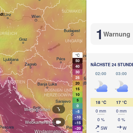
Košice
SLOWAKEI
dt
Linz
Wien
1
Debrecen
Budapest
Warnung
ERREICH
Graz
UNGARN
Cluj-
°C
Szeged
Pécs
Ljubljana
50
Zagreb
NÄCHSTE 24 STUND
40
30
02:00
03:00
25
Београд

KROATIEN
(Beograd)
20
Banja Luka
15
BOSNIEN UND 

C
10
HERZEGOWINA
SERBIEN
5
Sarajevo
18 °C
17 °C
0
Ниш

Split
Wetterfronten
0 mm
0 mm
(Niš)
−5
−10
София
0 %
0 %
Webkameras
(Sofi
−15
Pescara
Podgorica
SW
W
−20
Скопје

Windanimation: