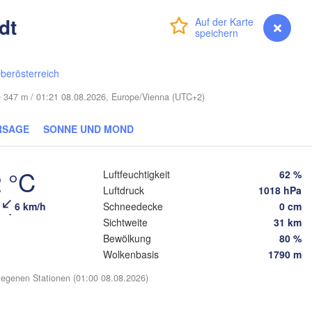
Смоленск

(Smolensk)
dt
Vilnius
Anmelden
Premium
myVentusky
Vorhersage
Мінск

Магілёў

(Minsk)
(Mahilioŭ)
родна

berösterreich
rodna)
BELARUS
Бабруйск

Баранавічы

he 347 m / 01:21 08.08.2026, Europe/Vienna (UTC+2)
(Babrujsk)
(Baranavičy)
Салігорск

(Salihorsk)
RSAGE
SONNE UND MOND
Гомель

(Homieĺ)
Пінск

эст

Мазыр

(Pinsk)
rest)
(Mazyr)
 °C
Luftfeuchtigkeit
62 %
Чернігів

(Chernihiv)
Luftdruck
1018 hPa
6 km/h
Schneedecke
0 cm
Sichtweite
31 km
Рівне

Київ

(Rivne)
Bewölkung
80 %
Житомир

(Kyiv)
(Zhytomyr)
Wolkenbasis
1790 m
Львів

(Lviv)
egenen Stationen (01:00 08.08.2026)
Черкаси

Хмельницький

Вінниця

(Cherkasy)
(Khmelnytskyi)
Креме
(Vinnytsia)
Івано-Франківськ

(Krem