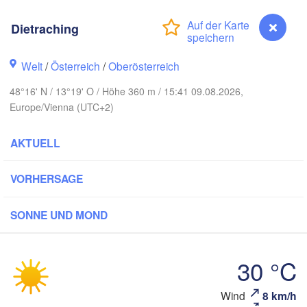
Koszalin
Rostock
Dietraching
Hamburg
Szczecin
Bydgo
remen
Welt
/
Österreich
/
Oberösterreich
Berlin
48°16' N / 13°19' O / Höhe 360 m / 15:41 09.08.2026,
Poznań
Hannover
Europe/Vienna (UTC+2)
Zielona Góra
AKTUELL
DEUTSCHLAND
Leipzig
Kassel
Wrocław
Dresden
VORHERSAGE
urt am Main
Praha
SONNE UND MOND
TSCHECHIEN
Nürnberg
Brno
30 °C
Stuttgart
Wind
8 km/h
Dietraching
Wien
München