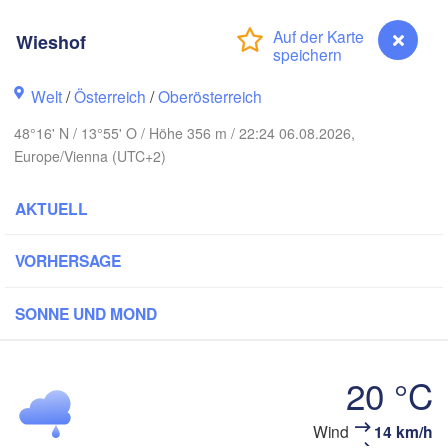
Koszalin
Rostock
Wieshof
Hamburg
Szczecin
Bydgoszcz
en
Welt
/
Österreich
/
Oberösterreich
Berlin
48°16' N / 13°55' O / Höhe 356 m / 22:24 06.08.2026,
Poznań
Hannover
Europe/Vienna (UTC+2)
Zielona Góra
AKTUELL
DEUTSCHLAND
Leipzig
Kassel
Wrocław
Dresden
VORHERSAGE
am Main
Praha
SONNE UND MOND
TSCHECHIEN
Nürnberg
Brno
20 °C
ttgart
SLO
Wind
14 km/h
Wieshof
Wien
München