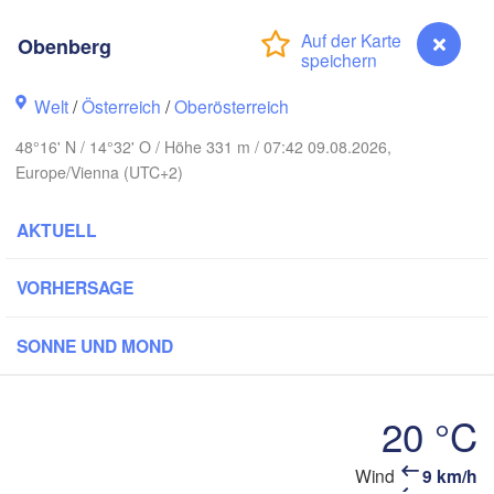
Koszalin
Rostock
Obenberg
amburg
Szczecin
Bydgoszcz
Welt
/
Österreich
/
Oberösterreich
Berlin
48°16' N / 14°32' O / Höhe 331 m / 07:42 09.08.2026,
Poznań
nover
Europe/Vienna (UTC+2)
Zielona Góra
Łó
POL
AKTUELL
UTSCHLAND
Leipzig
sel
Wrocław
Dresden
VORHERSAGE
ain
Praha
SONNE UND MOND
TSCHECHIEN
Nürnberg
Brno
20 °C
rt
SLOWAK
Wind
9 km/h
Obenberg
Wien
München