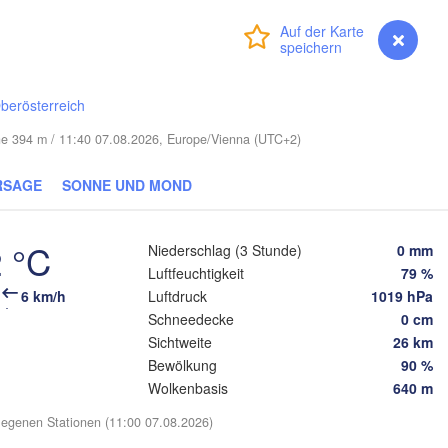
Смоленск

(Smolensk)
Vilnius
Anmelden
Premium
myVentusky
Vorhersage
Мінск

Магілёў

(Minsk)
(Mahilioŭ)
на

berösterreich
dna)
BELARUS
Бабруйск

Баранавічы

öhe 394 m / 11:40 07.08.2026, Europe/Vienna (UTC+2)
(Babrujsk)
(Baranavičy)
Салігорск

(Salihorsk)
RSAGE
SONNE UND MOND
Гомель

(Homieĺ)
Пінск



Мазыр

(Pinsk)
t)
(Mazyr)
 °C
Niederschlag (3 Stunde)
0 mm
Чернігів

Luftfeuchtigkeit
79 %
(Chernihiv)
6 km/h
Luftdruck
1019 hPa
Schneedecke
0 cm
Рівне

Київ

(Rivne)
Sichtweite
26 km
Житомир

(Kyiv)
(Zhytomyr)
Bewölkung
90 %
вів

Wolkenbasis
640 m
Lviv)
Черкаси

Хмельницький

Вінниця

(Cherkasy)
(Khmelnytskyi)
egenen Stationen (11:00 07.08.2026)
Кременчу
(Vinnytsia)
ано-Франківськ

(Kremenc