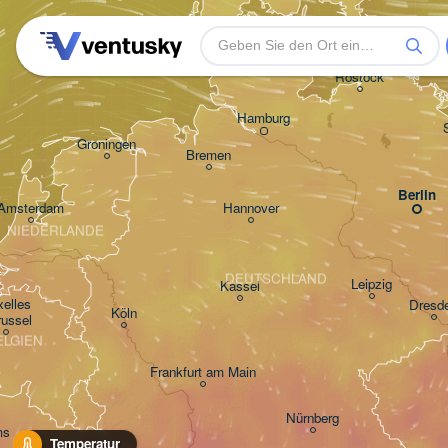
Rostock
Hamburg
Groningen
Bremen
Berlin
Amsterdam
Hannover
NIEDERLANDE
DEUTSCHLAND
Leipzig
Kassel
elles 

Dresd
Köln
russel
ELGIEN
Frankfurt am Main
Nürnberg
ms
Temperatur