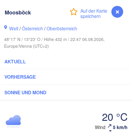
Koszalin
Rostock
Moosböck
Hamburg
Szczecin
Bydgos
remen
Welt
/
Österreich
/
Oberösterreich
Berlin
48°17' N / 13°23' O / Höhe 432 m / 22:47 06.08.2026,
Poznań
Hannover
Europe/Vienna (UTC+2)
Zielona Góra
AKTUELL
DEUTSCHLAND
Leipzig
Kassel
Wrocław
Dresden
VORHERSAGE
rt am Main
Praha
SONNE UND MOND
TSCHECHIEN
Nürnberg
Brno
20 °C
Stuttgart
Moosböck
Wind
5 km/h
Wien
München