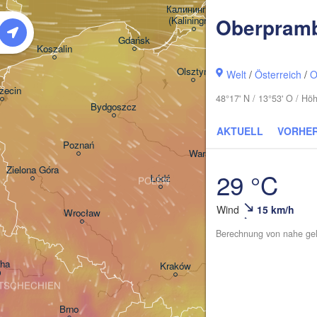
Калининград

Oberpram
(Kaliningrad)
Gdańsk
Koszalin
Гродна

Olsztyn
Welt
/
Österreich
/
O
(Hrodna
zecin
48°17' N / 13°53' O / H
Bydgoszcz
AKTUELL
VORHE
Poznań
Брэст

Warszawa
(Brest)
Zielona Góra
29 °C
Łódź
POLEN
Lublin
Wind
15 km/h
Wrocław
Berechnung von nahe gel
aha
Львів
Kraków
Rzeszów
(Lviv
TSCHECHIEN
Brno
Івано