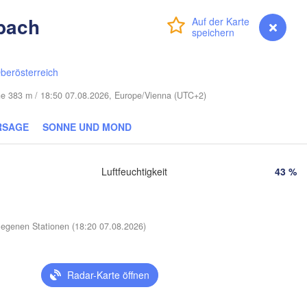
Смоленск

(Smolensk)
bach
Vilnius
Anmelden
Premium
myVentusky
Vorhersage
Мінск

Магілёў

(Minsk)
(Mahilioŭ)
berösterreich
)
Бр
BELARUS
Бабруйск

Баранавічы

öhe 383 m / 18:50 07.08.2026, Europe/Vienna (UTC+2)
(Br
(Babrujsk)
(Baranavičy)
Салігорск

(Salihorsk)
RSAGE
SONNE UND MOND
Гомель

(Homieĺ)
Пінск

Мазыр

(Pinsk)
(Mazyr)
Luftfeuchtigkeit
43 %
Чернігів

(Chernihiv)
Рівне

Київ

egenen Stationen (18:20 07.08.2026)
(Rivne)
Житомир

(Kyiv)
(Zhytomyr)


)
П
Radar-Karte öffnen
Черкаси

Хмельницький

(
Вінниця

(Cherkasy)
(Khmelnytskyi)
Кременчук

(Vinnytsia)
-Франківськ

(Kremenchuk