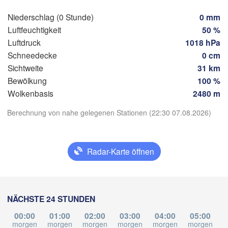
Salzburg
Niederschlag (0 Stunde)
0 mm
ich
ÖSTERREICH
Luftfeuchtigkeit
50 %
Graz
Luftdruck
1018 hPa
IZ
Schneedecke
0 cm
Sichtweite
31 km
Pé
Ljubljana
Zagreb
Bewölkung
100 %
App herunterladen
Milano
Verona
Venezia
Wolkenbasis
2480 m
KROATIEN
Banja Luka
Berechnung von nahe gelegenen Stationen (22:30 07.08.2026)
Temperatur
Bologna
BOSNIEN 
enova
HERZEG
Sara
2 m über dem Boden
Radar-Karte öffnen
Split
Perugia
Di
Mi
Do
Fr
Sa
So
Mo
ITALIEN
04. Aug
05. Aug
06. Aug
07. Aug
08. Aug
09. Aug
10. Aug
Pescara
NÄCHSTE 24 STUNDEN
Roma
18
19
20
21
22
23
00
:00
:00
:00
:00
:00
:00
:00
00:00
01:00
02:00
03:00
04:00
05:00
Foggia
morgen
morgen
morgen
morgen
morgen
morgen
m