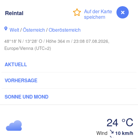
Koszalin
Rostock
Reintal
Hamburg
Szczecin
Bydgos
remen
Welt
/
Österreich
/
Oberösterreich
Berlin
48°18' N / 13°28' O / Höhe 364 m / 23:08 07.08.2026,
Poznań
Hannover
Europe/Vienna (UTC+2)
Zielona Góra
AKTUELL
DEUTSCHLAND
Leipzig
Kassel
Wrocław
Dresden
VORHERSAGE
rt am Main
Praha
SONNE UND MOND
TSCHECHIEN
Nürnberg
Brno
24 °C
Stuttgart
Wind
10 km/h
Reintal
Wien
München