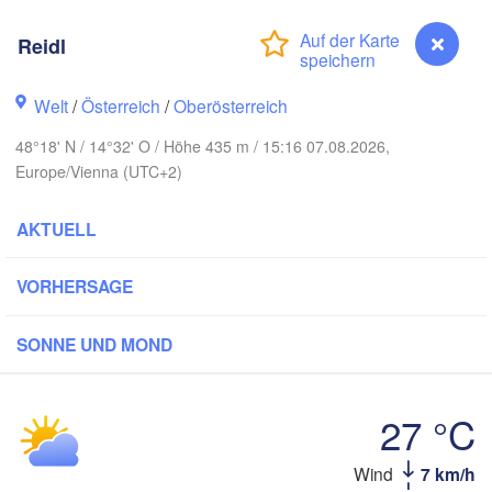
Koszalin
Rostock
Reidl
amburg
Szczecin
Bydgoszcz
Welt
/
Österreich
/
Oberösterreich
Berlin
48°18' N / 14°32' O / Höhe 435 m / 15:16 07.08.2026,
Poznań
nover
Europe/Vienna (UTC+2)
Zielona Góra
Łó
POL
AKTUELL
UTSCHLAND
Leipzig
sel
Wrocław
Dresden
VORHERSAGE
ain
Praha
SONNE UND MOND
TSCHECHIEN
Nürnberg
Brno
27 °C
rt
SLOWAK
Wind
7 km/h
Reidl
Wien
München