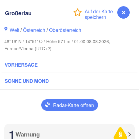
Koszalin
Rostock
Großerlau
burg
Szczecin
Bydgoszcz
Welt
/
Österreich
/
Oberösterreich
Berlin
48°19' N / 14°51' O / Höhe 571 m / 01:00 08.08.2026,
Poznań
ver
Europe/Vienna (UTC+2)
H
Zielona Góra
Łód
POLE
VORHERSAGE
Leipzig
l
Wrocław
Dresden
SONNE UND MOND
n
Praha
Kr
Radar-Karte öffnen
TSCHECHIEN
Nürnberg
Brno
1
SLOWAKE
Warnung
Großerlau
Wien
München