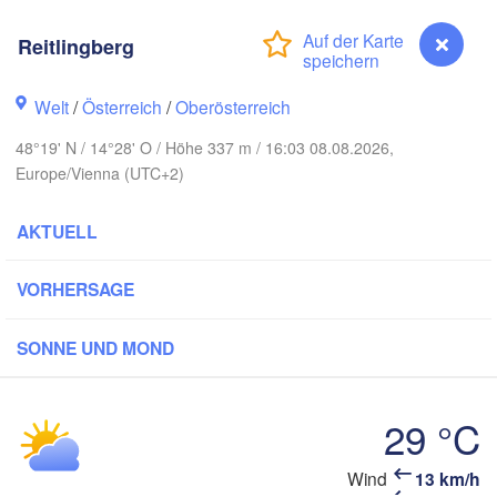
Rostock
Reitlingberg
amburg
Szczecin
Bydgoszcz
Welt
/
Österreich
/
Oberösterreich
Berlin
48°19' N / 14°28' O / Höhe 337 m / 16:03 08.08.2026,
Poznań
nover
Europe/Vienna (UTC+2)
Zielona Góra
Ł
POL
AKTUELL
UTSCHLAND
Leipzig
sel
Wrocław
Dresden
VORHERSAGE
ain
Praha
SONNE UND MOND
TSCHECHIEN
Nürnberg
Brno
29 °C
rt
SLOWA
Reitlingberg
Wind
13 km/h
Wien
München