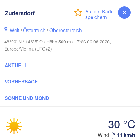
Koszalin
Rostock
Zudersdorf
amburg
Szczecin
Bydgoszcz
Welt
/
Österreich
/
Oberösterreich
Berlin
48°20' N / 14°35' O / Höhe 500 m / 17:26 06.08.2026,
Poznań
nover
Europe/Vienna (UTC+2)
Zielona Góra
Łó
POL
AKTUELL
UTSCHLAND
Leipzig
el
Wrocław
Dresden
VORHERSAGE
ain
Praha
SONNE UND MOND
TSCHECHIEN
Nürnberg
Brno
30 °C
t
SLOWAK
Wind
11 km/h
Zudersdorf
Wien
München