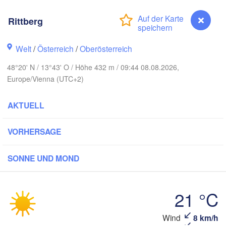
Koszalin
Rostock
Rittberg
Hamburg
Szczecin
H
Bydgoszc
men
Welt
/
Österreich
/
Oberösterreich
48°20' N / 13°43' O / Höhe 432 m / 09:44 08.08.2026,
Berlin
Poznań
Hannover
Europe/Vienna (UTC+2)
Zielona Góra
AKTUELL
DEUTSCHLAND
Leipzig
Kassel
Wrocław
Dresden
VORHERSAGE
 am Main
Praha
SONNE UND MOND
TSCHECHIEN
Nürnberg
Brno
21 °C
tuttgart
SL
Wind
8 km/h
Rittberg
Wien
München