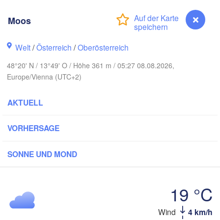
Koszalin
Rostock
Moos
Hamburg
Szczecin
Bydgoszc
men
Welt
/
Österreich
/
Oberösterreich
48°20' N / 13°49' O / Höhe 361 m / 05:27 08.08.2026,
Berlin
Poznań
Hannover
Europe/Vienna (UTC+2)
H
Zielona Góra
AKTUELL
Leipzig
Kassel
Wrocław
Dresden
VORHERSAGE
 am Main
Praha
SONNE UND MOND
TSCHECHIEN
Nürnberg
Brno
19 °C
uttgart
SL
Wind
4 km/h
Moos
Wien
München