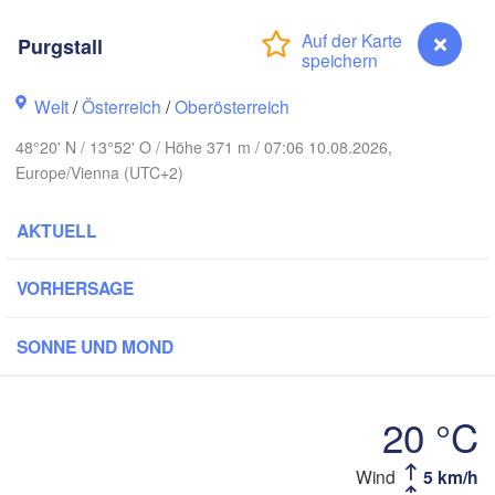
Koszalin
Rostock
Purgstall
Hamburg
Szczecin
Bydgoszcz
men
Welt
/
Österreich
/
Oberösterreich
48°20' N / 13°52' O / Höhe 371 m / 07:06 10.08.2026,
Berlin
Poznań
Hannover
Europe/Vienna (UTC+2)
Zielona Góra
AKTUELL
DEUTSCHLAND
Leipzig
Kassel
Wrocław
Dresden
VORHERSAGE
am Main
Praha
SONNE UND MOND
TSCHECHIEN
Nürnberg
Brno
20 °C
uttgart
SL
Wind
5 km/h
Purgstall
Wien
München